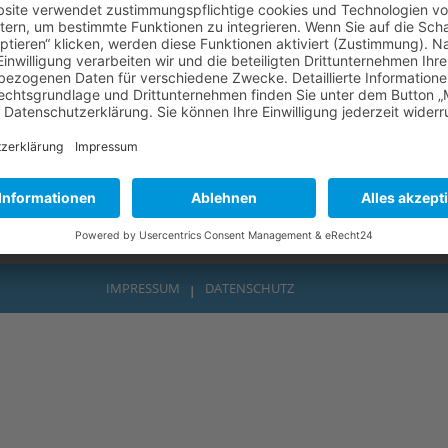
IMPRESSUM
DATENSCHUTZ