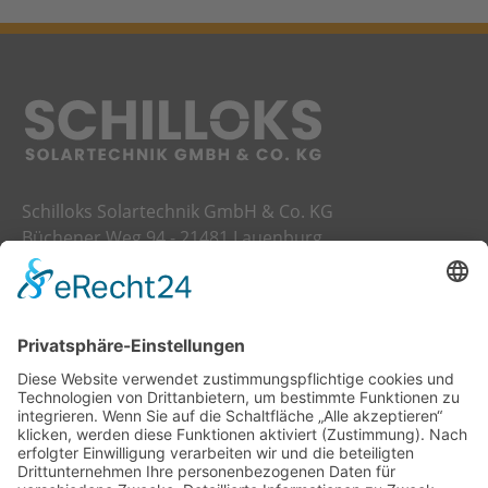
Schilloks Solartechnik GmbH & Co. KG
Büchener Weg 94 - 21481 Lauenburg
Telefon:
04153 8699700
E-Mail:
info@schilloks-solartechnik.de