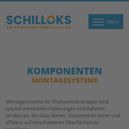
Start
Menü
PV-Anlagen
Wärmepum
Komponen
KOMPONENTEN
MONTAGESYSTEME
Informative
Impression
Montagesysteme für Photovoltaik-Anlagen sind
Über uns
speziell entwickelte Halterungen und Rahmen­
strukturen, die dazu dienen, Solar­module sicher und
Karriere
effizient auf verschiedenen Ober­flächen zu